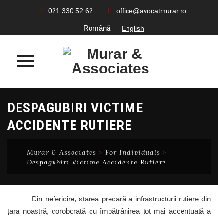
021.330.52.62
office@avocatmurar.ro
Română
English
Skip
DESPAGUBIRI VICTIME
to
content
ACCIDENTE RUTIERE
Murar & Associates
>
For Individuals
>
Despagubiri Victime Accidente Rutiere
Din nefericire, starea precară a infrastructurii rutiere din
țara noastră, coroborată cu îmbătrânirea tot mai accentuată a