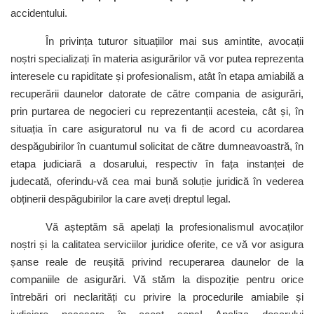
accidentului.
În privința tuturor situațiilor mai sus amintite, avocații
noștri specializați în materia asigurărilor vă vor putea reprezenta
interesele cu rapiditate și profesionalism, atât în etapa amiabilă a
recuperării daunelor datorate de către compania de asigurări,
prin purtarea de negocieri cu reprezentanții acesteia, cât și, în
situația în care asiguratorul nu va fi de acord cu acordarea
despăgubirilor în cuantumul solicitat de către dumneavoastră, în
etapa judiciară a dosarului, respectiv în fața instanței de
judecată, oferindu-vă cea mai bună soluție juridică în vederea
obținerii despăgubirilor la care aveți dreptul legal.
Vă așteptăm să apelați la profesionalismul avocaților
noștri și la calitatea serviciilor juridice oferite, ce vă vor asigura
șanse reale de reușită privind recuperarea daunelor de la
companiile de asigurări. Vă stăm la dispoziție pentru orice
întrebări ori neclarități cu privire la procedurile amiabile și