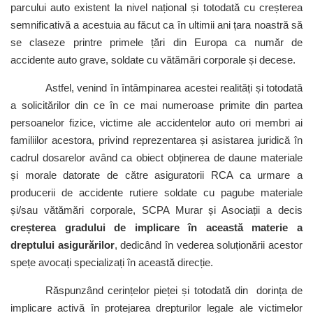
parcului auto existent la nivel național și totodată cu creșterea
semnificativă a acestuia au făcut ca în ultimii ani țara noastră să
se claseze printre primele țări din Europa ca număr de
accidente auto grave, soldate cu vătămări corporale și decese.
Astfel, venind în întâmpinarea acestei realități și totodată
a solicitărilor din ce în ce mai numeroase primite din partea
persoanelor fizice, victime ale accidentelor auto ori membri ai
familiilor acestora, privind reprezentarea și asistarea juridică în
cadrul dosarelor având ca obiect obținerea de daune materiale
și morale datorate de către asiguratorii RCA ca urmare a
producerii de accidente rutiere soldate cu pagube materiale
și/sau vătămări corporale, SCPA Murar și Asociații a decis
creșterea gradului de implicare în această materie a
dreptului asigurărilor
, dedicând în vederea soluționării acestor
spețe avocați specializați în această direcție.
Răspunzând cerințelor pieței și totodată din dorința de
implicare activă în protejarea drepturilor legale ale victimelor