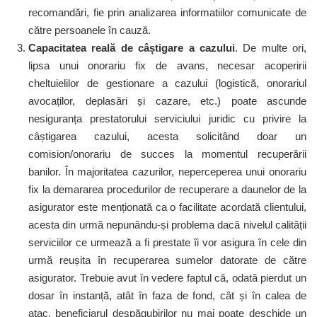
recomandări, fie prin analizarea informatiilor comunicate de
către persoanele în cauză.
Capacitatea reală de câștigare a cazului
. De multe ori,
lipsa unui onorariu fix de avans, necesar acoperirii
cheltuielilor de gestionare a cazului (logistică, onorariul
avocaților, deplasări și cazare, etc.) poate ascunde
nesiguranța prestatorului serviciului juridic cu privire la
câștigarea cazului, acesta solicitând doar un
comision/onorariu de succes la momentul recuperării
banilor. În majoritatea cazurilor, neperceperea unui onorariu
fix la demararea procedurilor de recuperare a daunelor de la
asigurator este menționată ca o facilitate acordată clientului,
acesta din urmă nepunându-și problema dacă nivelul calității
serviciilor ce urmează a fi prestate îi vor asigura în cele din
urmă reușita în recuperarea sumelor datorate de către
asigurator. Trebuie avut în vedere faptul că, odată pierdut un
dosar în instanță, atât în faza de fond, cât și în calea de
atac, beneficiarul despăgubirilor nu mai poate deschide un