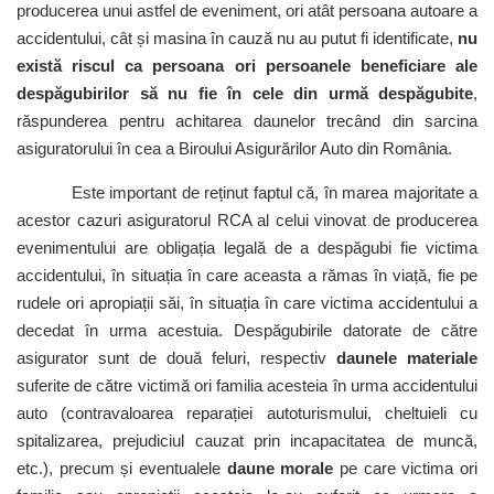
producerea unui astfel de eveniment, ori atât persoana autoare a
accidentului, cât și masina în cauză nu au putut fi identificate,
nu
există riscul ca persoana ori persoanele beneficiare ale
despăgubirilor să nu fie în cele din urmă despăgubite
,
răspunderea pentru achitarea daunelor trecând din sarcina
asiguratorului în cea a Biroului Asigurărilor Auto din România.
Este important de reținut faptul că, în marea majoritate a
acestor cazuri asiguratorul RCA al celui vinovat de producerea
evenimentului are obligația legală de a despăgubi fie victima
accidentului, în situația în care aceasta a rămas în viață, fie pe
rudele ori apropiații săi, în situația în care victima accidentului a
decedat în urma acestuia. Despăgubirile datorate de către
asigurator sunt de două feluri, respectiv
daunele materiale
suferite de către victimă ori familia acesteia în urma accidentului
auto (contravaloarea reparației autoturismului, cheltuieli cu
spitalizarea, prejudiciul cauzat prin incapacitatea de muncă,
etc.), precum și eventualele
daune morale
pe care victima ori