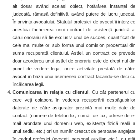
alt dosar având același obiect, hotărârea instanței de
judecată, rămasă definitivă, având putere de lucru judecat.
În privința avocatului, Statutul profesiei de avocat îi interzice
acestuia încheierea unui contract de asistență juridică al
cărui onorariu să fie exclusiv unul de succes, cuantificat de
cele mai multe ori sub forma unui comision procentual din
suma recuperată clientului. Astfel, un contract ce prevede
doar acordarea unui astfel de onorariu este de drept nul din
punct de vedere legal, orice activitate prestată de către
avocat în baza unui asemenea contract făcându-se deci cu
încălcarea legii.
Comunicarea în relația cu clientul
. Cu cât partenerul cu
care veți colabora în vederea recuperării despăgubirilor
datorate de către asigurator prezintă mai multe date de
contact (numere de telefon fix, număr de fax, adrese de e-
mail arondate unui domeniu web, existența fizică reală a
unui sediu, etc.) ori un număr crescut de persoane angajate
în cadrul profesiei (avocați, personal auxiliar, etc.), cu atât