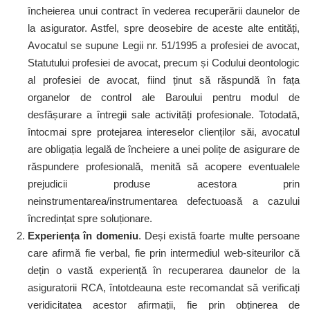
încheierea unui contract în vederea recuperării daunelor de
la asigurator. Astfel, spre deosebire de aceste alte entități,
Avocatul se supune Legii nr. 51/1995 a profesiei de avocat,
Statutului profesiei de avocat, precum și Codului deontologic
al profesiei de avocat, fiind ținut să răspundă în fața
organelor de control ale Baroului pentru modul de
desfășurare a întregii sale activități profesionale. Totodată,
întocmai spre protejarea intereselor clienților săi, avocatul
are obligația legală de încheiere a unei polițe de asigurare de
răspundere profesională, menită să acopere eventualele
prejudicii produse acestora prin
neinstrumentarea/instrumentarea defectuoasă a cazului
încredințat spre soluționare.
Experiența în domeniu
. Deși există foarte multe persoane
care afirmă fie verbal, fie prin intermediul web-siteurilor că
dețin o vastă experiență în recuperarea daunelor de la
asiguratorii RCA, întotdeauna este recomandat să verificați
veridicitatea acestor afirmații, fie prin obținerea de