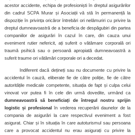
acestor accidente, echipa de profesioniști în dreptul asigurărilor
din cadrul SCPA Murar și Asociații vă stă în permanență la
dispoziție în privința oricăror întrebări ori nelămuriri cu privire la
dreptul dumneavoastră de a beneficia de despăgubiri din partea
companiilor de asigurări în cazul în care, din cauza unui
eveniment rutier nefericit, ați suferit o vătămare corporală ori
traumă psihică sau o persoană apropiată dumneavoastră a
suferit traume ori vătămări corporale ori a decedat.
Indiferent dacă dețineți sau nu documente cu privire la
accidentul în cauză, eliberate fie de către poliție, fie de către
autoritățile medicale competente, situația de fapt și culpa celui
vinovat vor putea fi în cele din urmă dovedite, urmând ca
dumneavoastră să beneficiați de întregul nostru sprijin
logistic și profesional
în vederea recuperării daunelor de la
compania de asigurări la care respectivul eveniment a fost
asigurat. Chiar și în situația în care autoturismul sau persoana
care a provocat accidentul nu erau asigurați cu privire la