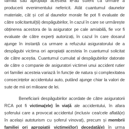
familia sau apropiații acesteia le-au suferit ca urmare a
producerii evenimentului nefericit. Atât cuantumul daunelor
materiale, cât și cel al daunelor morale fie pot fi evaluate de
către solicitantul(ții) despăgubirilor, în cazul în care se urmărește
obținerea acestora de la asigurator pe cale amiabilă, fie vor fi
evaluate de către experți autorizați, în cazul în care dosarul
ajunge în instanță ca urmare a refuzului asiguratorului de a
despăgubi victima ori apropiații acesteia în cuantumul solicitat
de către aceștia. Cuantumul cumulat al despăgubirilor datorate
de către o companie de asiguratori victimei unui accident rutier
ori familiei acesteia variază în funcție de natura și complexitatea
consecințelor accidentului auto, putând ajunge chiar la valori de
sute de mii ori milioane de lei.
Beneficiarii despăgubirilor acordate de către asiguratorii
RCA pot fi
victima(ele) în viață
ale accidentului, în afara
șoferului care a provocat accidentul (inclusiv cea/cele aflată(e)
în același autoturism cu șoferul vinovat), precum și
membrii
familiei ori apropiații victimei(lor) decedată(e)
în urma