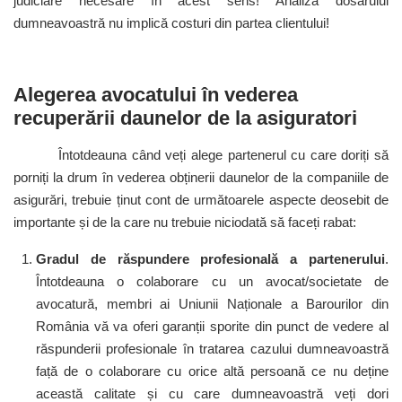
judiciare necesare în acest sens! Analiza dosarului
dumneavoastră nu implică costuri din partea clientului!
Alegerea avocatului în vederea
recuperării daunelor de la asiguratori
Întotdeauna când veți alege partenerul cu care doriți să
porniți la drum în vederea obținerii daunelor de la companiile de
asigurări, trebuie ținut cont de următoarele aspecte deosebit de
importante și de la care nu trebuie niciodată să faceți rabat:
Gradul de răspundere profesională a partenerului
.
Întotdeauna o colaborare cu un avocat/societate de
avocatură, membri ai Uniunii Naționale a Barourilor din
România vă va oferi garanții sporite din punct de vedere al
răspunderii profesionale în tratarea cazului dumneavoastră
față de o colaborare cu orice altă persoană ce nu deține
această calitate și cu care dumneavoastră veți dori