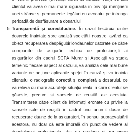
clientul va avea o mai mare siguranță în privința menținerii
unei strânse și permanente legături cu avocatul pe întreaga
perioadă de desfășurare a dosarului.
Transparență și corectitudine
. În cazul fiecăruia dintre
dosarele înaintate spre analiză societății noastre, având ca
obiect recuperarea despăgubirilor/daunelor datorate de către
companiile de asigurări, echipa de profesioniști ai
asigurărilor din cadrul SCPA Murar și Asociații va studia
temeinic fiecare aspect al cazului, va analiza cele mai bune
variante de acțiune aplicabile speței în cauză și va înainta
clientului o radiografie
corectă
și
completă
a dosarului, ce
va releva cu mare acuratețe situația reală în care clientul se
găsește, precum și șansele de reușită ale acestuia.
Transmiterea către client de informații eronate cu privire la
șansele sale de reușită în cadrul unui anumit dosar de
recuperare daune de la asiguratori, în sensul supraevaluării
acestora, nu doar că este imorală din punct de vedere al
deontologiei profesionale, dar va produce și
un mare