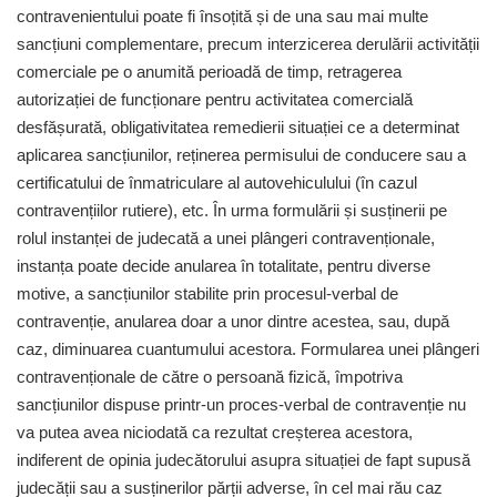
contravenientului poate fi însoțită și de una sau mai multe
sancțiuni complementare, precum interzicerea derulării activității
comerciale pe o anumită perioadă de timp, retragerea
autorizației de funcționare pentru activitatea comercială
desfășurată, obligativitatea remedierii situației ce a determinat
aplicarea sancțiunilor, reținerea permisului de conducere sau a
certificatului de înmatriculare al autovehiculului (în cazul
contravențiilor rutiere), etc. În urma formulării și susținerii pe
rolul instanței de judecată a unei plângeri contravenționale,
instanța poate decide anularea în totalitate, pentru diverse
motive, a sancțiunilor stabilite prin procesul-verbal de
contravenție, anularea doar a unor dintre acestea, sau, după
caz, diminuarea cuantumului acestora. Formularea unei plângeri
contravenționale de către o persoană fizică, împotriva
sancțiunilor dispuse printr-un proces-verbal de contravenție nu
va putea avea niciodată ca rezultat creșterea acestora,
indiferent de opinia judecătorului asupra situației de fapt supusă
judecății sau a susținerilor părții adverse, în cel mai rău caz