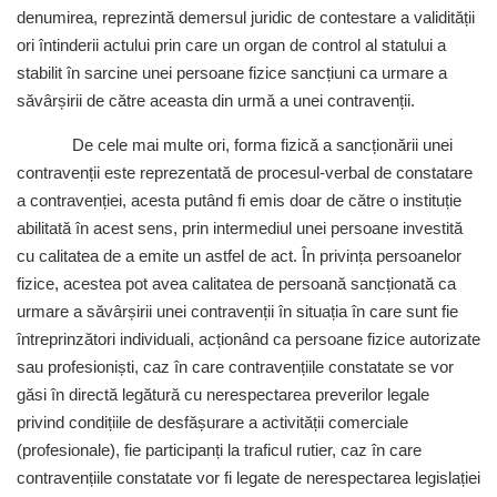
denumirea, reprezintă demersul juridic de contestare a validității
ori întinderii actului prin care un organ de control al statului a
stabilit în sarcine unei persoane fizice sancțiuni ca urmare a
săvârșirii de către aceasta din urmă a unei contravenții.
De cele mai multe ori, forma fizică a sancționării unei
contravenții este reprezentată de procesul-verbal de constatare
a contravenției, acesta putând fi emis doar de către o instituție
abilitată în acest sens, prin intermediul unei persoane investită
cu calitatea de a emite un astfel de act. În privința persoanelor
fizice, acestea pot avea calitatea de persoană sancționată ca
urmare a săvârșirii unei contravenții în situația în care sunt fie
întreprinzători individuali, acționând ca persoane fizice autorizate
sau profesioniști, caz în care contravențiile constatate se vor
găsi în directă legătură cu nerespectarea preverilor legale
privind condițiile de desfășurare a activității comerciale
(profesionale), fie participanți la traficul rutier, caz în care
contravențiile constatate vor fi legate de nerespectarea legislației