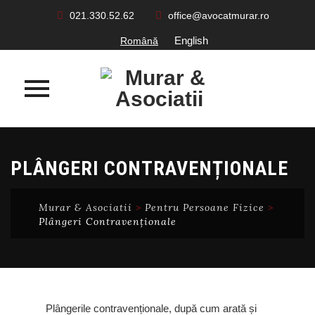
021.330.52.62
office@avocatmurar.ro
English
Română
Skip
to
PLÂNGERI CONTRAVENȚIONALE
content
Murar & Asociatii
>
Pentru Persoane Fizice
>
Plângeri Contravenționale
Plângerile contravenționale, după cum arată și