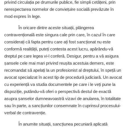
privind circulația pe drumurile publice, fie simpli cetățeni, prin
nerespectarea normelor de conviețuire socială prevăzute în
mod expres în lege.
În oricare dintre aceste situații, plângerea
contravențională este singura cale prin care, în cazul în care
considerați că fapta pentru care ați fost sancționat nu este
conformă realității, puteți contesta acest lucru, apărându-vă
dreptul pe care legea vi-l conferă. Desigur, pentru a vă asigura
șansele cele mai mari privind reușita acestuia demers, este
recomandat să apelați la un profesionist al dreptului, în speță un
avocat specializat în acest tip de procedură judiciară. Un avocat
cu experiență va studia documentele pe care i le veți pune la
dispoziție, putându-vă oferi o perspectivă destul de exactă
asupra șanselor dumneavoastră vizavi de anularea, în totalitate
sau în parte, a sancțiunilor consemnate în cuprinsul procesului-
verbal de contravenție.
În anumite situații, sancțiunea pecuniară aplicată