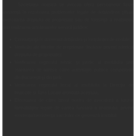
Societatea noastră de avocaţi oferă persoanelor fizice
asistenţă în rezolvarea problemelor legate de dobândirea şi/sau
exercitarea dreptului de proprietate sau de folosinţă a imobilelor,
prin realizarea următoarelor servicii juridice:
Consultanţă în domeniul dobândirii şi înstrăinării de imobile;
Verificări ale titlurilor de proprietate (inclusiv privind istoricul
dreptului de proprietate);
Verificarea regimului tehnic şi juridic al imobilului prin
înaintarea de adrese către autorităţile publice competente
din Bucureşti şi din ţară;
Verificarea regimului fiscal al imobilului la Direcţia de
Impozite şi Taxe Locale arondată acestuia;
Efectuarea de către biroul nostru de avocatură a tuturor
formalităţilor legate de cartea funciară a imobilului, privind
existenţa/inexistenţa sarcinilor ce grevează imobilul;