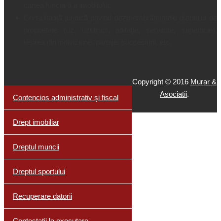
cartea funciară a imobilului;
Consultanţă juridică privind dezmembrămintele dreptului de
proprietate (uz, uzufruct, abitaţie, servitute, superficie),
ieşirea din indiviziune, partaje, succesiuni, etc.
Copyright © 2016
Murar &
Asociatii
.
Contencios administrativ şi fiscal
Drept imobiliar
Dreptul muncii
Dreptul sportului
Recuperare datorii
Contestații la executare