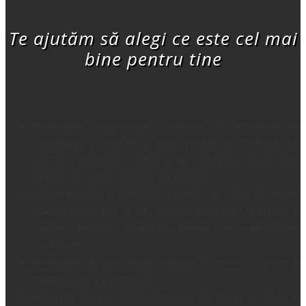
Te ajutăm să alegi ce este cel mai
bine pentru tine
Redactarea, negocierea, revizuirea şi acordarea de
consultanţă cu privire la antecontracte şi, contracte de
vânzare-cumpărare, contracte de închiriere, contracte de
ipotecă, etc., aflate în relaţie cu imobilul;
Reprezentarea şi asistarea clienţilor de către societatea
noastră de avocaţi în faţa notarilor publici din Bucureşti şi
judeţele limitrofe privind încheierea şi autentificarea
contractelor;
Redactarea de opinii legale, rapoarte şi memorii cu privire la
situaţia juridică a imobilului.
Asistenţă juridică privind intabulări, rectificări şi notări în