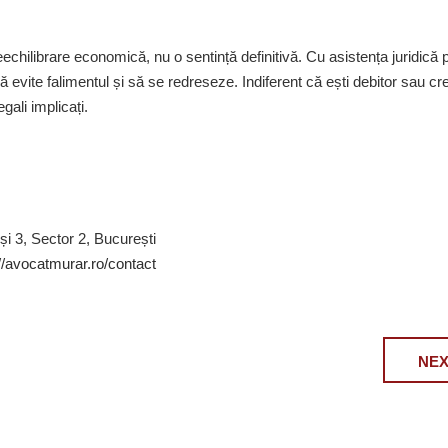
hilibrare economică, nu o sentință definitivă. Cu asistența juridică p
ă evite falimentul și să se redreseze. Indiferent că ești debitor sau cre
gali implicați.
 și 3, Sector 2, București
//avocatmurar.ro/contact
NEX