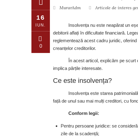
MurarAdm
Articole de interes ge
16
Insolvența nu este neapărat un eșe
IUN.
debitorii aflați în dificultate financiară. L
reglementează acest cadru juridic, oferind 
0
creanțelor creditorilor.
În acest articol, explicăm pe scurt
implica părțile interesate.
Ce este insolvența?
Insolvența este starea patrimonială 
față de unul sau mai mulți creditori, cu fond
Conform legii:
Pentru persoane juridice: se consideră 
zile de la scadență;