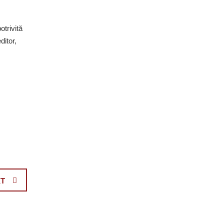
otrivită
ditor,
T