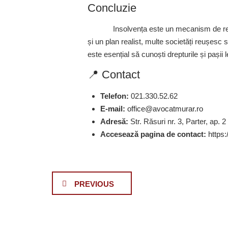
Concluzie
Insolvența este un mecanism de reec
și un plan realist, multe societăți reușesc s
este esențial să cunoști drepturile și pașii le
📍 Contact
Telefon:
021.330.52.62
E-mail:
office@avocatmurar.ro
Adresă:
Str. Răsuri nr. 3, Parter, ap. 2
Accesează pagina de contact:
https:
PREVIOUS