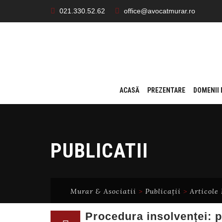
021.330.52.62
office@avocatmurar.ro
Skip
ACASĂ
PREZENTARE
DOMENII
to
content
PUBLICATII
Murar & Asociatii
>
Publicații
>
Articole
Procedura insolvenței: p