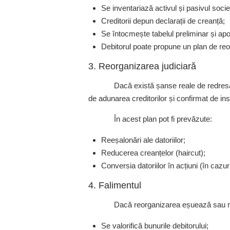
Se inventariază activul și pasivul societ
Creditorii depun declarații de creanță;
Se întocmește tabelul preliminar și apoi 
Debitorul poate propune un plan de reo
3. Reorganizarea judiciară
Dacă există șanse reale de redres
de adunarea creditorilor și confirmat de ins
În acest plan pot fi prevăzute:
Reeșalonări ale datoriilor;
Reducerea creanțelor (haircut);
Conversia datoriilor în acțiuni (în cazuri
4. Falimentul
Dacă reorganizarea eșuează sau nu 
Se valorifică bunurile debitorului;