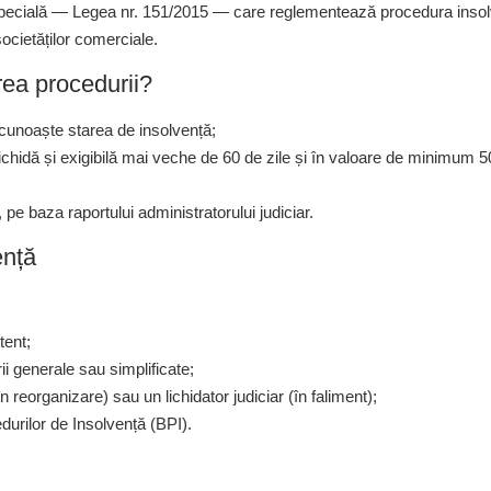
 specială — Legea nr. 151/2015 — care reglementează procedura insol
societăților comerciale.
rea procedurii?
ecunoaște starea de insolvență;
lichidă și exigibilă mai veche de 60 de zile și în valoare de minimum 
 pe baza raportului administratorului judiciar.
ență
tent;
i generale sau simplificate;
 reorganizare) sau un lichidator judiciar (în faliment);
durilor de Insolvență (BPI).