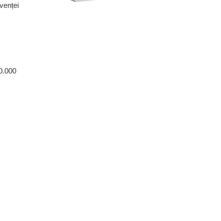
venței
50.000