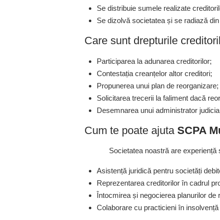
Se distribuie sumele realizate creditorilo
Se dizolvă societatea și se radiază din
Care sunt drepturile creditori
Participarea la adunarea creditorilor;
Contestația creanțelor altor creditori;
Propunerea unui plan de reorganizare;
Solicitarea trecerii la faliment dacă r
Desemnarea unui administrator judiciar
Cum te poate ajuta
SCPA Mur
Societatea noastră are experiență s
Asistență juridică pentru societăți debito
Reprezentarea creditorilor în cadrul pro
Întocmirea și negocierea planurilor de 
Colaborare cu practicieni în insolvență 