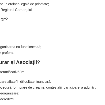
r, în ordinea legală de prioritate;
 Registrul Comerțului.
lor?
eorganizarea nu funcționează;
 preferat.
ar și Asociații
?
emnificativă în:
are aflate în dificultate financiară;
cedurii: formulare de creanțe, contestații, participare la adunări;
reorganizare;
acreditați.