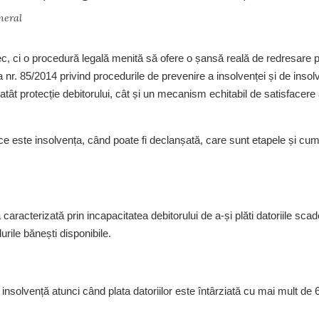
neral
c, ci o procedură legală menită să ofere o șansă reală de redresare 
egea nr. 85/2014 privind procedurile de prevenire a insolvenței și de insol
atât protecție debitorului, cât și un mecanism echitabil de satisfacere
 ce este insolvența, când poate fi declanșată, care sunt etapele și cu
caracterizată prin incapacitatea debitorului de a-și plăti datoriile scad
urile bănești disponibile.
insolvență atunci când plata datoriilor este întârziată cu mai mult de 