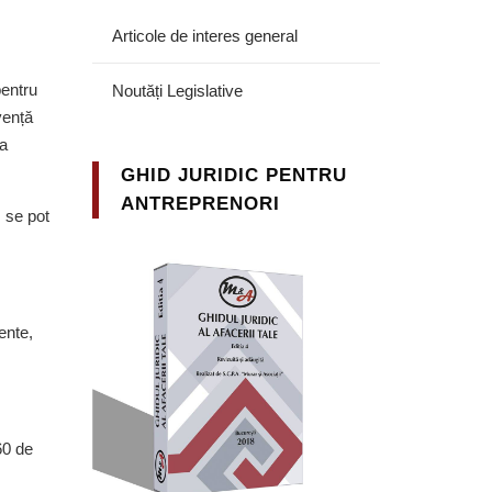
Articole de interes general
pentru
Noutăți Legislative
vență
 a
GHID JURIDIC PENTRU
ANTREPRENORI
m se pot
ente,
60 de